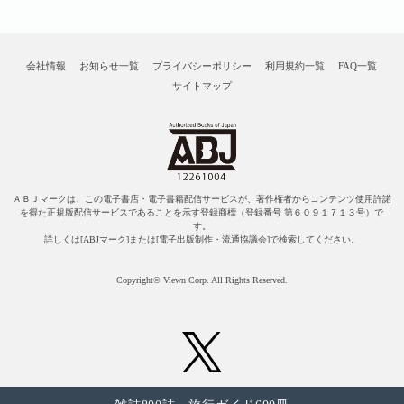
会社情報
お知らせ一覧
プライバシーポリシー
利用規約一覧
FAQ一覧
サイトマップ
ＡＢＪマークは、この電子書店・電子書籍配信サービスが、著作権者からコンテンツ使用許諾
を得た正規版配信サービスであることを示す登録商標（登録番号 第６０９１７１３号）で
す。
詳しくは[ABJマーク]または[電子出版制作・流通協議会]で検索してください。
Copyright© Viewn Corp. All Rights Reserved.