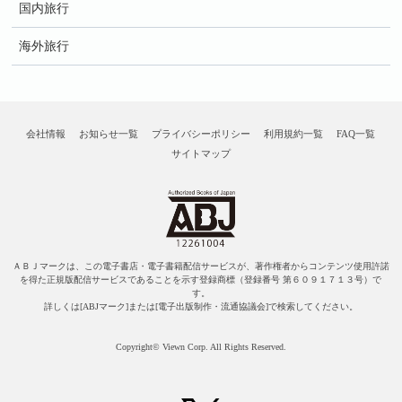
国内旅行
海外旅行
会社情報
お知らせ一覧
プライバシーポリシー
利用規約一覧
FAQ一覧
サイトマップ
ＡＢＪマークは、この電子書店・電子書籍配信サービスが、著作権者からコンテンツ使用許諾
を得た正規版配信サービスであることを示す登録商標（登録番号 第６０９１７１３号）で
す。
詳しくは[ABJマーク]または[電子出版制作・流通協議会]で検索してください。
Copyright© Viewn Corp. All Rights Reserved.