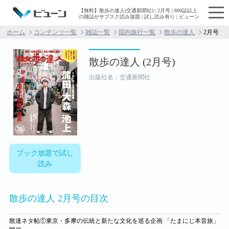
【無料】散歩の達人(交通新聞社) | 2月号 | 800誌以上
の雑誌がサブスク読み放題 | 試し読み有り | ビューン
ホーム
コンテンツ一覧
雑誌一覧
国内旅行一覧
散歩の達人
2月号
散歩の達人 (2月号)
出版社名：交通新聞社
ブック放題で試し
読み
散歩の達人 2月号の目次
散達ネタ帖①東京・多摩の伝統と新たな文化を巡る企画 「たまにじ本音旅」