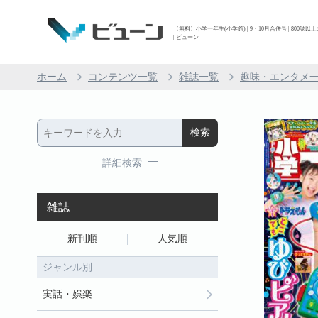
【無料】小学一年生(小学館) | 9・10月合併号 | 800
| ビューン
ホーム
コンテンツ一覧
雑誌一覧
趣味・エンタメ
詳細検索
雑誌
新刊順
人気順
ジャンル別
実話・娯楽