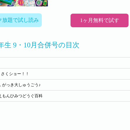
ク放題で試し読み
1ヶ月無料で試す
年生 9・10月合併号の目次
うさくショー！！
 がっき大しゅうごう♪
えもんひみつどうぐ百科