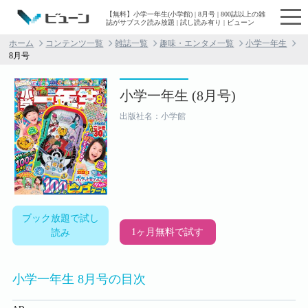
【無料】小学一年生(小学館) | 8月号 | 800誌以上の雑
誌がサブスク読み放題 | 試し読み有り | ビューン
ホーム
コンテンツ一覧
雑誌一覧
趣味・エンタメ一覧
小学一年生
8月号
小学一年生 (8月号)
出版社名：小学館
ブック放題で試し
1ヶ月無料で試す
読み
小学一年生 8月号の目次