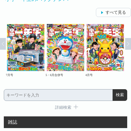
すべて見る
7月号
5・6月合併号
4月号
2・
詳細検索
雑誌