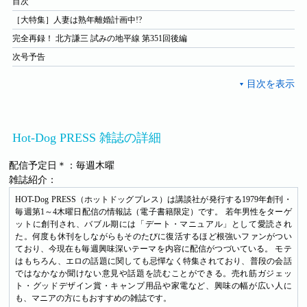
目次
［大特集］人妻は熟年離婚計画中!?
完全再録！ 北方謙三 試みの地平線 第351回後編
次号予告
Hot-Dog PRESS 雑誌の詳細
配信予定日＊：毎週木曜
雑誌紹介：
HOT-Dog PRESS（ホットドッグプレス）は講談社が発行する1979年創刊・
毎週第1～4木曜日配信の情報誌（電子書籍限定）です。 若年男性をターゲ
ットに創刊され、バブル期には「デート・マニュアル」として愛読され
た。何度も休刊をしながらもそのたびに復活するほど根強いファンがつい
ており、今現在も毎週興味深いテーマを内容に配信がつづいている。 モテ
はもちろん、エロの話題に関しても忌憚なく特集されており、普段の会話
ではなかなか聞けない意見や話題を読むことができる。売れ筋ガジェッ
ト・グッドデザイン賞・キャンプ用品や家電など、興味の幅が広い人に
も、マニアの方にもおすすめの雑誌です。