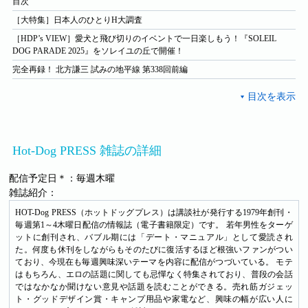
目次
［大特集］日本人のひとりH大調査
［HDP’s VIEW］愛犬と飛び切りのイベントで一日楽しもう！『SOLEIL
DOG PARADE 2025』をソレイユの丘で開催！
完全再録！ 北方謙三 試みの地平線 第338回前編
Hot-Dog PRESS 雑誌の詳細
配信予定日＊：毎週木曜
雑誌紹介：
HOT-Dog PRESS（ホットドッグプレス）は講談社が発行する1979年創刊・
毎週第1～4木曜日配信の情報誌（電子書籍限定）です。 若年男性をターゲ
ットに創刊され、バブル期には「デート・マニュアル」として愛読され
た。何度も休刊をしながらもそのたびに復活するほど根強いファンがつい
ており、今現在も毎週興味深いテーマを内容に配信がつづいている。 モテ
はもちろん、エロの話題に関しても忌憚なく特集されており、普段の会話
ではなかなか聞けない意見や話題を読むことができる。売れ筋ガジェッ
ト・グッドデザイン賞・キャンプ用品や家電など、興味の幅が広い人に