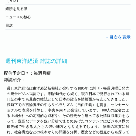
（ＡＤ）
経済を見る眼
ニュースの核心
目次
週刊東洋経済 雑誌の詳細
配信予定日＊：毎週月曜
雑誌紹介：
週刊東洋経済は東洋経済新報社が発行する1895年に創刊・毎週月曜日発売
の総合ビジネス誌です。 明治時代から続く、現在日本で発行されている週
刊誌の中でも最古の雑誌として日本の経済を情報面から支えてきました。
戦時下での言論弾圧の中もリベラリズム（自由主義）を貫き、センセーシ
ョナルな表現を排除し、事実を粛々と発信しています。 100人の記者によ
る上場会社への定期的な取材や、その歴史から培ってきた情報収集力をも
って、豊富なデータを鋭い分析でまとめあげたコンテンツはビジネス界の
最先端で生きる人たちの強い味方となりえるでしょう。 物事の本質に触
れ、社会構造などの根本からの問題を分析、歴史などの観点からも探って