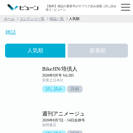
【無料】雑誌の最新号がサブスク読み放題 | 試し読み
有り | ビューン
ホーム
コンテンツ一覧
雑誌一覧
人気順
雑誌
人気順
新着順
BikeJIN/培倶人
2026年9月号 Vol.283
実業之日本社
試し読み
詳細
週刊アニメージュ
2026年8月7日・14日合併号
徳間書店