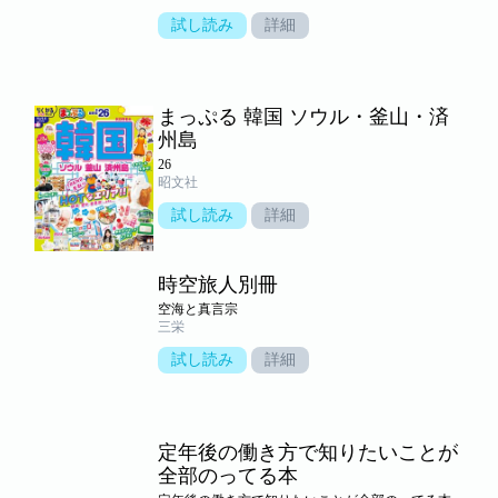
試し読み
詳細
まっぷる 韓国 ソウル・釜山・済
州島
26
昭文社
試し読み
詳細
時空旅人別冊
空海と真言宗
三栄
試し読み
詳細
定年後の働き方で知りたいことが
全部のってる本