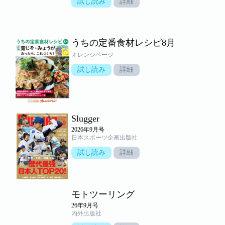
試し読み
詳細
うちの定番食材レシピ8月
オレンジページ
試し読み
詳細
Slugger
2026年9月号
日本スポーツ企画出版社
試し読み
詳細
モトツーリング
26年9月号
内外出版社