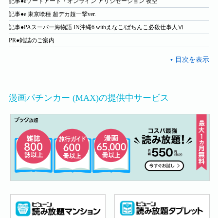
記事●eソードアート・オンライン アリシゼーション 夜空
記事●e 東京喰種 超デカ超一撃ver.
記事●PAスーパー海物語 IN沖縄6 withえなこ/ぱちんこ必殺仕事人Ⅵ
PR●雑誌のご案内
漫画パチンカー (MAX)の提供中サービス