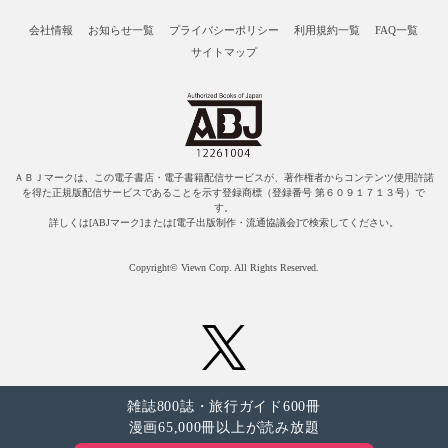
会社情報
お知らせ一覧
プライバシーポリシー
利用規約一覧
FAQ一覧
サイトマップ
ＡＢＪマークは、この電子書店・電子書籍配信サービスが、著作権者からコンテンツ使用許諾
を得た正規版配信サービスであることを示す登録商標（登録番号 第６０９１７１３号）で
す。
詳しくは[ABJマーク]または[電子出版制作・流通協議会]で検索してください。
Copyright© Viewn Corp. All Rights Reserved.
雑誌800誌・旅行ガイド600冊
漫画65,000冊以上が読み放題