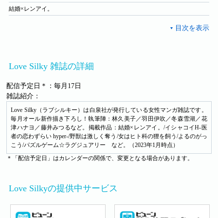
結婚×レンアイ。
Love Silky 雑誌の詳細
配信予定日＊：毎月17日
雑誌紹介：
Love Silky（ラブシルキー）は白泉社が発行している女性マンガ雑誌です。
毎月オール新作描き下ろし！執筆陣：林久美子／羽田伊吹／冬森雪湖／花
津ハナヨ／藤井みつるなど。掲載作品：結婚×レンアイ。/イシャコイH-医
者の恋わずらい hyper-/野獣は激しく奪う/女はヒト科の狸を飼う/よるのがっ
こう/パズルゲーム☆ラグジュアリー など。（2023年1月時点）
＊「配信予定日」はカレンダーの関係で、変更となる場合があります。
Love Silkyの提供中サービス