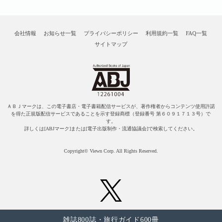
会社情報
お知らせ一覧
プライバシーポリシー
利用規約一覧
FAQ一覧
サイトマップ
ＡＢＪマークは、この電子書店・電子書籍配信サービスが、著作権者からコンテンツ使用許諾
を得た正規版配信サービスであることを示す登録商標（登録番号 第６０９１７１３号）で
す。
詳しくは[ABJマーク]または[電子出版制作・流通協議会]で検索してください。
Copyright© Viewn Corp. All Rights Reserved.
雑誌800誌・旅行ガイド600冊