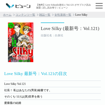
【無料】Love Silky(白泉社) | Vol.121 がサブスク読み
放題 | 試し読み有り | ビューン
ホーム
コンテンツ一覧
雑誌一覧
女性漫画一覧
Love Silky
Love Silky (最新号：Vol.121)
出版社名：白泉社
Love Silky 最新号：Vol.121の目次
Love Silky Vol.121
社長！ 私はあなたの(男装)秘書です。
そのくちづけは(異)世界を救う
蜜薔薇の結婚