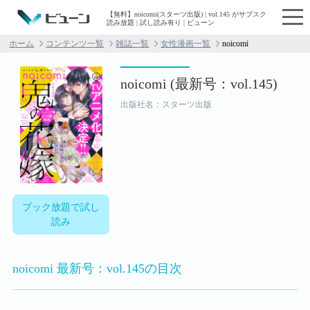
【無料】noicomi(スターツ出版) | vol.145 がサブスク
読み放題 | 試し読み有り | ビューン
ホーム
コンテンツ一覧
雑誌一覧
女性漫画一覧
noicomi
noicomi (最新号：vol.145)
出版社名：スターツ出版
ブック放題で試し
読み
noicomi 最新号：vol.145の目次