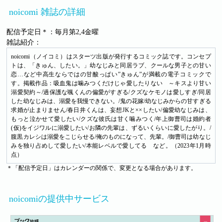
noicomi 雑誌の詳細
配信予定日＊：毎月第2,4金曜
雑誌紹介：
noicomi（ノイコミ）はスターツ出版が発行するコミック誌です。コンセプ
トは、「きゅん、したい。」幼なじみと同居ラブ、クールな男子との甘い
恋…など中高生ならではの甘酸っぱい”きゅん”が満載の電子コミックで
す。掲載作品：吸血鬼は噛みつくだけじゃ愛したりない ～キスより甘い
溺愛契約～/過保護な颯くんの偏愛がすぎる/クズなケモノは愛しすぎ/同居
した幼なじみは、溺愛を我慢できない。/鬼の花嫁/幼なじみからの甘すぎる
求婚が止まりません/春日井くんは、妄想JKと××したい/偏愛幼なじみは、
もっと泣かせて愛したい/クズな彼氏は甘く噛みつく/年上御曹司は婚約者
(仮)をイジワルに溺愛したい/お隣の先輩は、ずるいくらいに愛したがり。/
腹黒カレシは溺愛をこじらせる/俺のものになって、先輩。/御曹司は幼なじ
みを独り占めして愛したい/本能レベルで愛してる など。（2023年1月時
点）
＊「配信予定日」はカレンダーの関係で、変更となる場合があります。
noicomiの提供中サービス