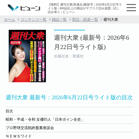
【無料】週刊大衆(双葉社)最新号 | 2026年6月22日号ラ
イト版 | 800誌以上の雑誌がサブスク読み放題 | 試し
読み有り | ビューン
ホーム
コンテンツ一覧
雑誌一覧
実話・娯楽一覧
週刊大衆
週刊大衆 (最新号：2026年6
月22日号ライト版)
出版社名：双葉社
週刊大衆 最新号：2026年6月22日号ライト版の目次
目次
昭和・平成・令和 女優85人「日本ボイン全史」
プロ野球交流戦終盤裏座談会
ＮＥＷＳワイド