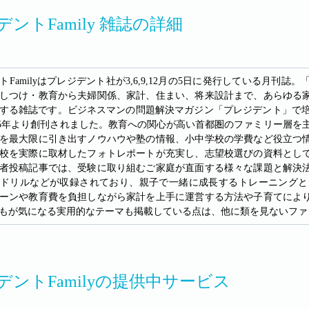
ントFamily 雑誌の詳細
トFamilyはプレジデント社が3,6,9,12月の5日に発行している月
しつけ・教育から夫婦関係、家計、住まい、将来設計まで、あらゆる
する雑誌です。ビジネスマンの問題解決マガジン「プレジデント」で培
005年より創刊されました。教育への関心が高い首都圏のファミリー層
を最大限に引き出すノウハウや塾の情報、小中学校の学費など役立つ
校を実際に取材したフォトレポートが充実し、志望校選びの資料とし
者投稿記事では、受験に取り組むご家庭が直面する様々な課題と解決
ドリルなどが収録されており、親子で一緒に成長するトレーニングと
ーンや教育費を負担しながら家計を上手に運営する方法や子育てにより
もが気になる実用的なテーマも掲載している点は、他に類を見ないファ
デントFamilyの提供中サービス