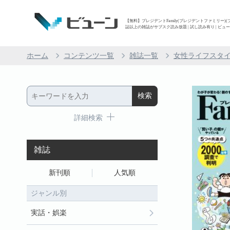
【無料】プレジデントFamily(プレジデントファミリー)(プレジ
誌以上の雑誌がサブスク読み放題 | 試し読み有り | ビュ
ホーム
コンテンツ一覧
雑誌一覧
女性ライフスタ
詳細検索
雑誌
新刊順
人気順
ジャンル別
実話・娯楽