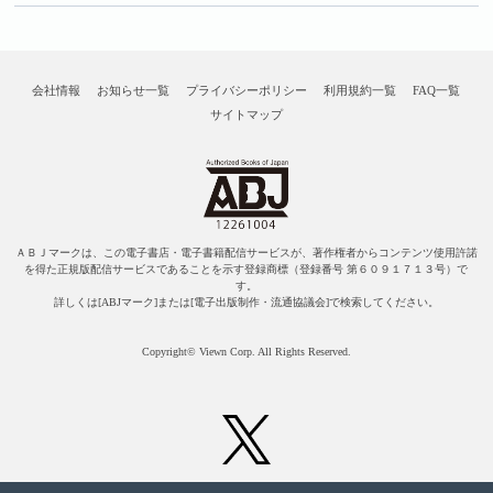
会社情報
お知らせ一覧
プライバシーポリシー
利用規約一覧
FAQ一覧
サイトマップ
ＡＢＪマークは、この電子書店・電子書籍配信サービスが、著作権者からコンテンツ使用許諾
を得た正規版配信サービスであることを示す登録商標（登録番号 第６０９１７１３号）で
す。
詳しくは[ABJマーク]または[電子出版制作・流通協議会]で検索してください。
Copyright© Viewn Corp. All Rights Reserved.