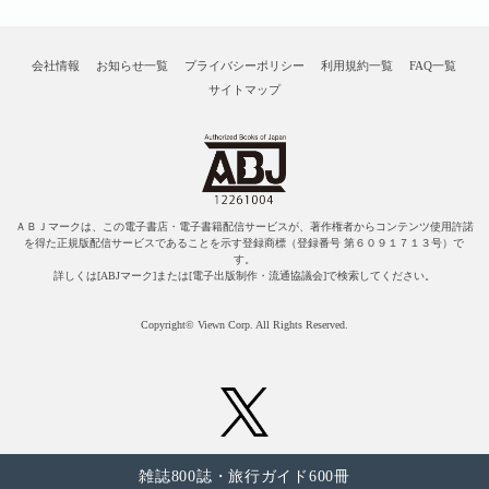
会社情報
お知らせ一覧
プライバシーポリシー
利用規約一覧
FAQ一覧
サイトマップ
ＡＢＪマークは、この電子書店・電子書籍配信サービスが、著作権者からコンテンツ使用許諾
を得た正規版配信サービスであることを示す登録商標（登録番号 第６０９１７１３号）で
す。
詳しくは[ABJマーク]または[電子出版制作・流通協議会]で検索してください。
Copyright© Viewn Corp. All Rights Reserved.
雑誌800誌・旅行ガイド600冊