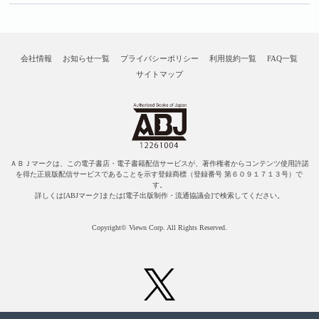
会社情報
お知らせ一覧
プライバシーポリシー
利用規約一覧
FAQ一覧
サイトマップ
ＡＢＪマークは、この電子書店・電子書籍配信サービスが、著作権者からコンテンツ使用許諾
を得た正規版配信サービスであることを示す登録商標（登録番号 第６０９１７１３号）で
す。
詳しくは[ABJマーク]または[電子出版制作・流通協議会]で検索してください。
Copyright© Viewn Corp. All Rights Reserved.