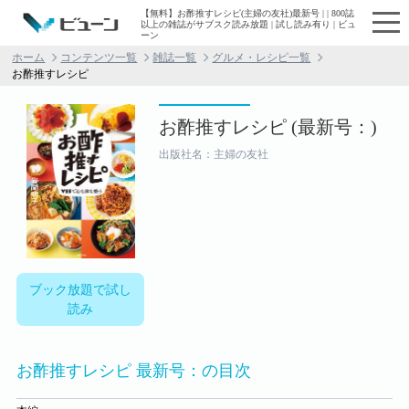
【無料】お酢推すレシピ(主婦の友社)最新号 | | 800誌
以上の雑誌がサブスク読み放題 | 試し読み有り | ビュ
ーン
ホーム
コンテンツ一覧
雑誌一覧
グルメ・レシピ一覧
お酢推すレシピ
お酢推すレシピ (最新号：)
出版社名：主婦の友社
ブック放題で試し
読み
お酢推すレシピ 最新号：の目次