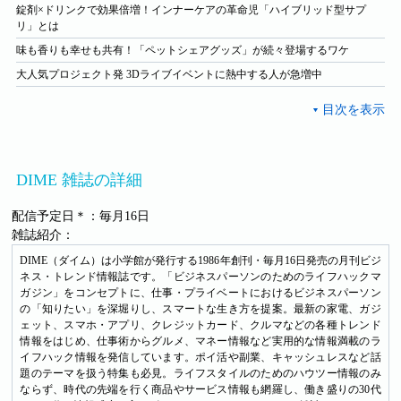
錠剤×ドリンクで効果倍増！インナーケアの革命児「ハイブリッド型サプ
リ」とは
味も香りも幸せも共有！「ペットシェアグッズ」が続々登場するワケ
大人気プロジェクト発 3Dライブイベントに熱中する人が急増中
DIME 雑誌の詳細
配信予定日＊：毎月16日
雑誌紹介：
DIME（ダイム）は小学館が発行する1986年創刊・毎月16日発売の月刊ビジ
ネス・トレンド情報誌です。「ビジネスパーソンのためのライフハックマ
ガジン」をコンセプトに、仕事・プライベートにおけるビジネスパーソン
の「知りたい」を深堀りし、スマートな生き方を提案。最新の家電、ガジ
ェット、スマホ・アプリ、クレジットカード、クルマなどの各種トレンド
情報をはじめ、仕事術からグルメ、マネー情報など実用的な情報満載のラ
イフハック情報を発信しています。ポイ活や副業、キャッシュレスなど話
題のテーマを扱う特集も必見。ライフスタイルのためのハウツー情報のみ
ならず、時代の先端を行く商品やサービス情報も網羅し、働き盛りの30代