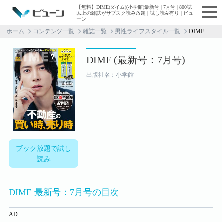
【無料】DIME(ダイム)(小学館)最新号 | 7月号 | 800誌
以上の雑誌がサブスク読み放題 | 試し読み有り | ビュ
ーン
ホーム
コンテンツ一覧
雑誌一覧
男性ライフスタイル一覧
DIME
DIME (最新号：7月号)
出版社名：小学館
ブック放題で試し
読み
DIME 最新号：7月号の目次
AD