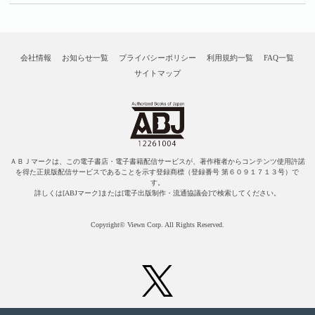
会社情報
お知らせ一覧
プライバシーポリシー
利用規約一覧
FAQ一覧
サイトマップ
ＡＢＪマークは、この電子書店・電子書籍配信サービスが、著作権者からコンテンツ使用許諾
を得た正規版配信サービスであることを示す登録商標（登録番号 第６０９１７１３号）で
す。
詳しくは[ABJマーク]または[電子出版制作・流通協議会]で検索してください。
Copyright© Viewn Corp. All Rights Reserved.