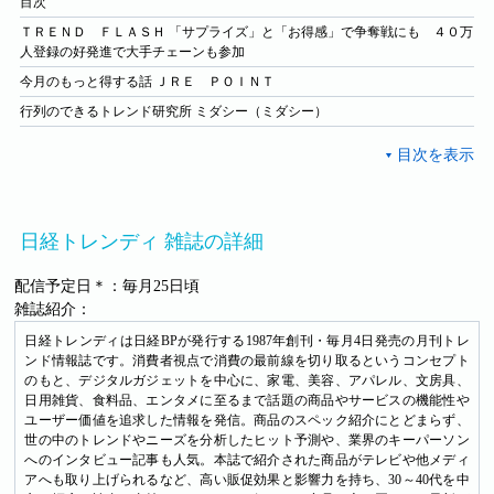
目次
ＴＲＥＮＤ ＦＬＡＳＨ 「サプライズ」と「お得感」で争奪戦にも ４０万
人登録の好発進で大手チェーンも参加
今月のもっと得する話 ＪＲＥ ＰＯＩＮＴ
行列のできるトレンド研究所 ミダシー（ミダシー）
日経トレンディ 雑誌の詳細
配信予定日＊：毎月25日頃
雑誌紹介：
日経トレンディは日経BPが発行する1987年創刊・毎月4日発売の月刊トレ
ンド情報誌です。消費者視点で消費の最前線を切り取るというコンセプト
のもと、デジタルガジェットを中心に、家電、美容、アパレル、文房具、
日用雑貨、食料品、エンタメに至るまで話題の商品やサービスの機能性や
ユーザー価値を追求した情報を発信。商品のスペック紹介にとどまらず、
世の中のトレンドやニーズを分析したヒット予測や、業界のキーパーソン
へのインタビュー記事も人気。本誌で紹介された商品がテレビや他メディ
アへも取り上げられるなど、高い販促効果と影響力を持ち、30～40代を中