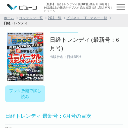
【無料】日経トレンディ(日経BP社)最新号 | 6月号 |
800誌以上の雑誌がサブスク読み放題 | 試し読み有り |
ビューン
ホーム
コンテンツ一覧
雑誌一覧
ビジネス・IT・マネー一覧
日経トレンディ
日経トレンディ (最新号：6
月号)
出版社名：日経BP社
ブック放題で試し
読み
日経トレンディ 最新号：6月号の目次