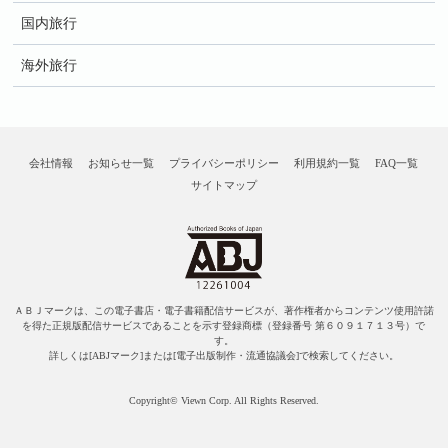
国内旅行
海外旅行
会社情報
お知らせ一覧
プライバシーポリシー
利用規約一覧
FAQ一覧
サイトマップ
ＡＢＪマークは、この電子書店・電子書籍配信サービスが、著作権者からコンテンツ使用許諾
を得た正規版配信サービスであることを示す登録商標（登録番号 第６０９１７１３号）で
す。
詳しくは[ABJマーク]または[電子出版制作・流通協議会]で検索してください。
Copyright© Viewn Corp. All Rights Reserved.