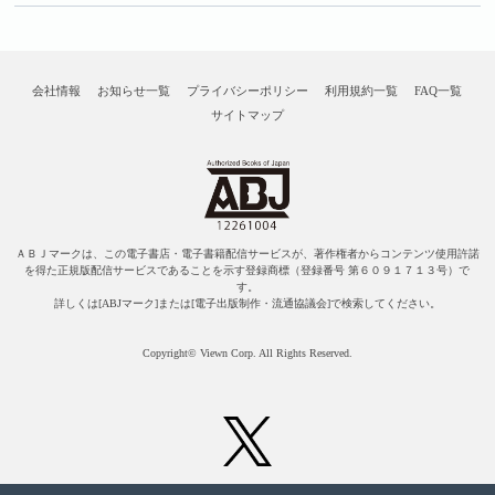
会社情報
お知らせ一覧
プライバシーポリシー
利用規約一覧
FAQ一覧
サイトマップ
ＡＢＪマークは、この電子書店・電子書籍配信サービスが、著作権者からコンテンツ使用許諾
を得た正規版配信サービスであることを示す登録商標（登録番号 第６０９１７１３号）で
す。
詳しくは[ABJマーク]または[電子出版制作・流通協議会]で検索してください。
Copyright© Viewn Corp. All Rights Reserved.