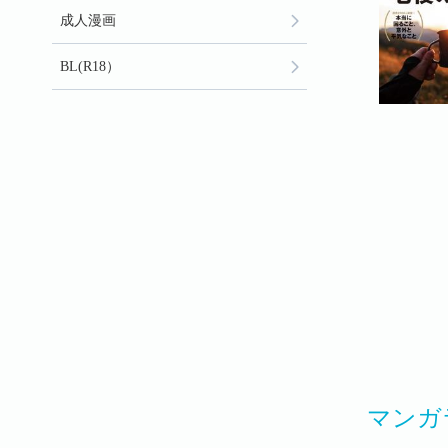
成人漫画
BL(R18）
マンガ