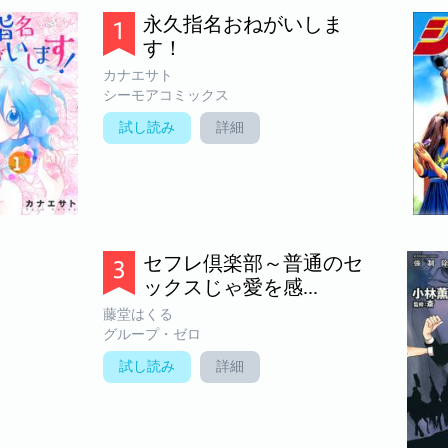
永久指名おねがいしま
す！
カナエサト
シーモアコミックス
試し読み
詳細
セフレ倶楽部～普通のセ
ックスじゃ愛を感...
藤堂はくる
グループ・ゼロ
試し読み
詳細