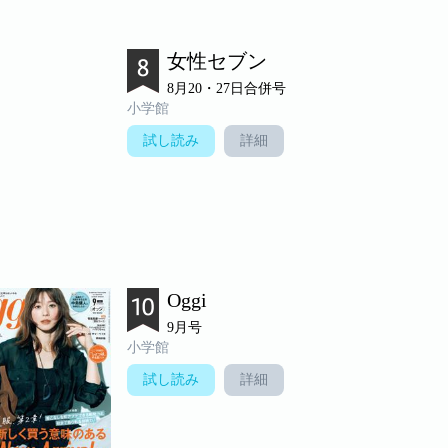
女性セブン
8月20・27日合併号
小学館
試し読み
詳細
Oggi
9月号
小学館
試し読み
詳細