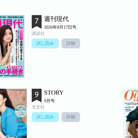
週刊現代
2026年8月17日号
講談社
試し読み
詳細
STORY
9月号
光文社
試し読み
詳細