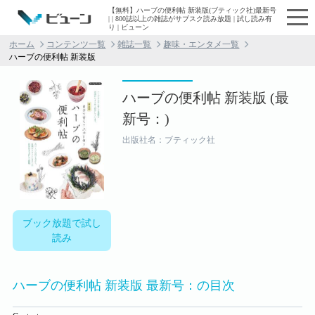
【無料】ハーブの便利帖 新装版(ブティック社)最新号
| | 800誌以上の雑誌がサブスク読み放題 | 試し読み有
り | ビューン
ホーム
コンテンツ一覧
雑誌一覧
趣味・エンタメ一覧
ハーブの便利帖 新装版
ハーブの便利帖 新装版 (最
新号：)
出版社名：ブティック社
ブック放題で試し
読み
ハーブの便利帖 新装版 最新号：の目次