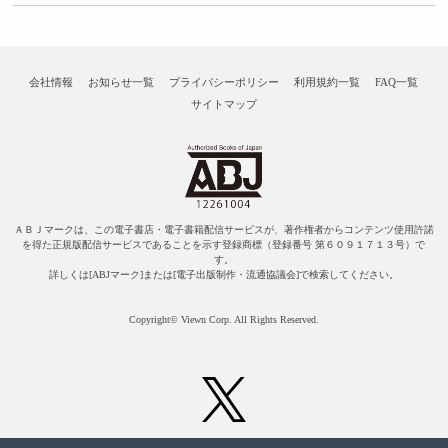
会社情報
お知らせ一覧
プライバシーポリシー
利用規約一覧
FAQ一覧
サイトマップ
ＡＢＪマークは、この電子書店・電子書籍配信サービスが、著作権者からコンテンツ使用許諾
を得た正規版配信サービスであることを示す登録商標（登録番号 第６０９１７１３号）で
す。
詳しくは[ABJマーク]または[電子出版制作・流通協議会]で検索してください。
Copyright© Viewn Corp. All Rights Reserved.