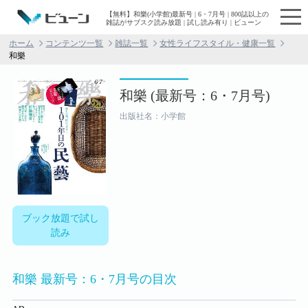
【無料】和樂(小学館)最新号 | 6・7月号 | 800誌以上の
雑誌がサブスク読み放題 | 試し読み有り | ビューン
ホーム
コンテンツ一覧
雑誌一覧
女性ライフスタイル・健康一覧
和樂
和樂 (最新号：6・7月号)
出版社名：小学館
ブック放題で試し
読み
和樂 最新号：6・7月号の目次