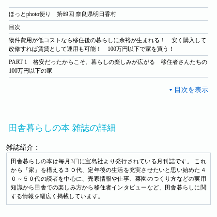
ほっとphoto便り 第69回 奈良県明日香村
目次
物件費用が低コストなら移住後の暮らしに余裕が生まれる！ 安く購入して
改修すれば賃貸として運用も可能！ 100万円以下で家を買う！
PART 1 格安だったからこそ、暮らしの楽しみが広がる 移住者さんたちの
100万円以下の家
田舎暮らしの本 雑誌の詳細
雑誌紹介：
田舎暮らしの本は毎月3日に宝島社より発行されている月刊誌です。 これ
から「家」を構える３０代、定年後の生活を充実させたいと思い始めた４
０～５０代の読者を中心に、売家情報や仕事、菜園のつくり方などの実用
知識から田舎での楽しみ方から移住者インタビューなど、田舎暮らしに関
する情報を幅広く掲載しています。