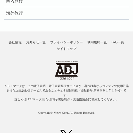
国内旅行
海外旅行
会社情報
お知らせ一覧
プライバシーポリシー
利用規約一覧
FAQ一覧
サイトマップ
ＡＢＪマークは、この電子書店・電子書籍配信サービスが、著作権者からコンテンツ使用許諾
を得た正規版配信サービスであることを示す登録商標（登録番号 第６０９１７１３号）で
す。
詳しくは[ABJマーク]または[電子出版制作・流通協議会]で検索してください。
Copyright© Viewn Corp. All Rights Reserved.