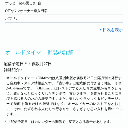
ずっと一緒の愛しき1台
OT的ワンオーナー車入門学
パブリカ
オールドタイマー 雑誌の詳細
配信予定日＊：偶数月27日
雑誌紹介：
オールドタイマー（Old-timer)は八重洲出版が偶数月26日に隔月刊で発行す
る自動車レストア情報誌です。「古い車」と徹底的に付き合う雑誌、それ
がOld-timerです。「Old-timer」はレストアする人たちの立場から車をとら
え、豊かな心とゆっくりしたテンポで「古いクルマ」を走らせることに喜
びを感じる人のための雑誌です。また、美しいクラシック＆ビンテージカ
ーで誌面を飾るだけの雑誌ではなく、オールドカーのレストアをとおし
て、それにたずさわる人たちの行き方や、さまざまな思い入れを描いてい
ます。
＊「配信予定日」はカレンダーの関係で、変更となる場合があります。