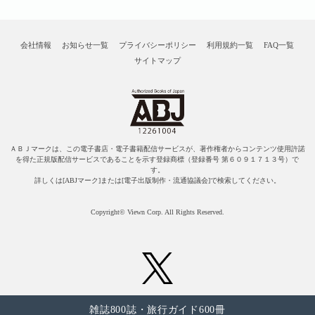
会社情報
お知らせ一覧
プライバシーポリシー
利用規約一覧
FAQ一覧
サイトマップ
ＡＢＪマークは、この電子書店・電子書籍配信サービスが、著作権者からコンテンツ使用許諾
を得た正規版配信サービスであることを示す登録商標（登録番号 第６０９１７１３号）で
す。
詳しくは[ABJマーク]または[電子出版制作・流通協議会]で検索してください。
Copyright© Viewn Corp. All Rights Reserved.
雑誌800誌・旅行ガイド600冊