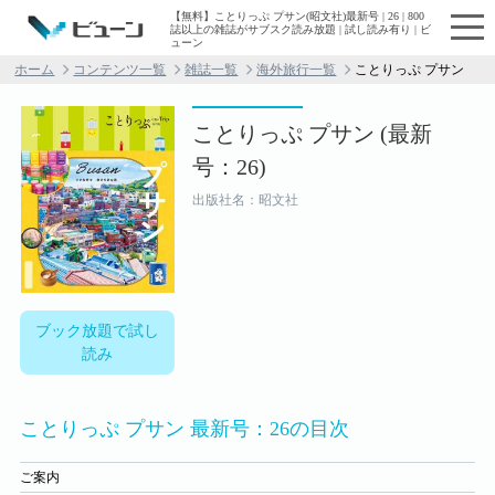
【無料】ことりっぷ プサン(昭文社)最新号 | 26 | 800
誌以上の雑誌がサブスク読み放題 | 試し読み有り | ビ
ューン
ホーム
コンテンツ一覧
雑誌一覧
海外旅行一覧
ことりっぷ プサン
ことりっぷ プサン (最新
号：26)
出版社名：昭文社
ブック放題で試し
読み
ことりっぷ プサン 最新号：26の目次
ご案内