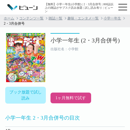
【無料】小学一年生(小学館) | 2・3月合併号 | 800誌以
上の雑誌がサブスク読み放題 | 試し読み有り | ビュー
ン
ホーム
コンテンツ一覧
雑誌一覧
趣味・エンタメ一覧
小学一年生
2・3月合併号
小学一年生 (2・3月合併号)
出版社名：小学館
ブック放題で試し
1ヶ月無料で試す
読み
小学一年生 2・3月合併号の目次