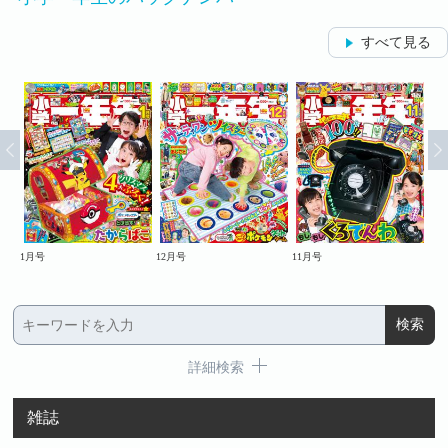
すべて見る
1月号
12月号
11月号
9・
詳細検索
雑誌