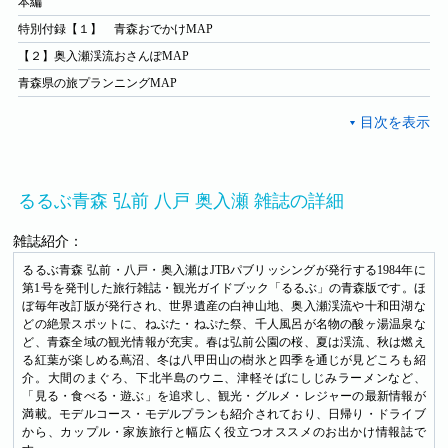
本編
特別付録【１】 青森おでかけMAP
【２】奥入瀬渓流おさんぽMAP
青森県の旅プランニングMAP
るるぶ青森 弘前 八戸 奥入瀬 雑誌の詳細
雑誌紹介：
るるぶ青森 弘前・八戸・奥入瀬はJTBパブリッシングが発行する1984年に
第1号を発刊した旅行雑誌・観光ガイドブック「るるぶ」の青森版です。ほ
ぼ毎年改訂版が発行され、世界遺産の白神山地、奥入瀬渓流や十和田湖な
どの絶景スポットに、ねぶた・ねぷた祭、千人風呂が名物の酸ヶ湯温泉な
ど、青森全域の観光情報が充実。春は弘前公園の桜、夏は渓流、秋は燃え
る紅葉が楽しめる蔦沼、冬は八甲田山の樹氷と四季を通じが見どころも紹
介。大間のまぐろ、下北半島のウニ、津軽そばにしじみラーメンなど、
「見る・食べる・遊ぶ」を追求し、観光・グルメ・レジャーの最新情報が
満載。モデルコース・モデルプランも紹介されており、日帰り・ドライブ
から、カップル・家族旅行と幅広く役立つオススメのお出かけ情報誌で