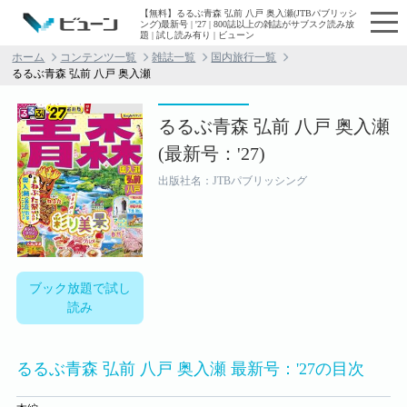
【無料】るるぶ青森 弘前 八戸 奥入瀬(JTBパブリッシ
ング)最新号 | '27 | 800誌以上の雑誌がサブスク読み放
題 | 試し読み有り | ビューン
ホーム
コンテンツ一覧
雑誌一覧
国内旅行一覧
るるぶ青森 弘前 八戸 奥入瀬
るるぶ青森 弘前 八戸 奥入瀬
(最新号：'27)
出版社名：JTBパブリッシング
ブック放題で試し
読み
るるぶ青森 弘前 八戸 奥入瀬 最新号：'27の目次