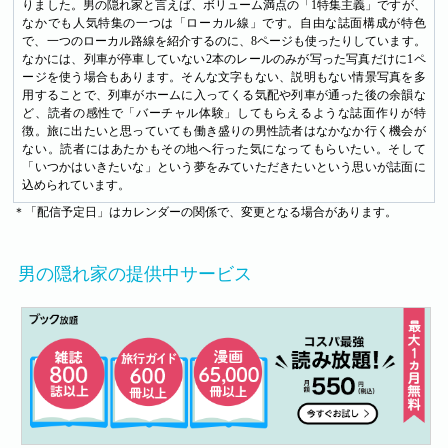
りました。男の隠れ家と言えば、ボリューム満点の「1特集主義」ですが、
なかでも人気特集の一つは「ローカル線」です。自由な誌面構成が特色
で、一つのローカル路線を紹介するのに、8ページも使ったりしています。
なかには、列車が停車していない2本のレールのみが写った写真だけに1ペ
ージを使う場合もあります。そんな文字もない、説明もない情景写真を多
用することで、列車がホームに入ってくる気配や列車が通った後の余韻な
ど、読者の感性で「バーチャル体験」してもらえるような誌面作りが特
徴。旅に出たいと思っていても働き盛りの男性読者はなかなか行く機会が
ない。読者にはあたかもその地へ行った気になってもらいたい。そして
「いつかはいきたいな」という夢をみていただきたいという思いが誌面に
込められています。
＊「配信予定日」はカレンダーの関係で、変更となる場合があります。
男の隠れ家の提供中サービス