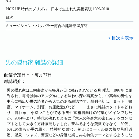
AD
PICK UP 時代のプリズム：日本で生まれた美術表現 1989-2010
目次
ミュージシャン・パッパラー河合の趣味部屋探訪
男の隠れ家 雑誌の詳細
配信予定日＊：毎月27日
雑誌紹介：
男の隠れ家は三栄書房から毎月27日に発行されている月刊誌。 1997年に創
刊され、毎号独特のアングルによる味わい深い写真から、中高年の男性を
中心に幅広い層の読者から人気のある雑誌です。創刊当初は、ヨット、書
斎、マイホーム、別荘、お座敷遊びなど・・・まさに雑誌のタイトルどお
り「隠れ家」を持つことができる男性富裕層向けの特集がメインでした
が、2004年より、時代の流れとともに「大人の等身大の楽しみ」をコンセ
プトとして大きく方針展開しました。夢みるような贅沢ではなく、50代、
60代の誰もが手の届く、精神的な贅沢。例えばローカル線の旅や昔町逍
遥、温泉、ジャズ、蕎麦などの身近な楽しみを特集テーマとするようにな