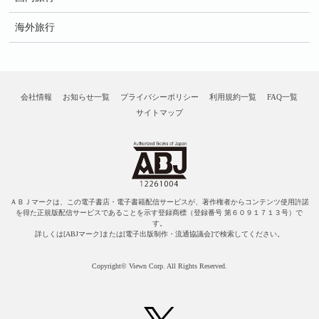
海外旅行
会社情報
お知らせ一覧
プライバシーポリシー
利用規約一覧
FAQ一覧
サイトマップ
ＡＢＪマークは、この電子書店・電子書籍配信サービスが、著作権者からコンテンツ使用許諾
を得た正規版配信サービスであることを示す登録商標（登録番号 第６０９１７１３号）で
す。
詳しくは[ABJマーク]または[電子出版制作・流通協議会]で検索してください。
Copyright© Viewn Corp. All Rights Reserved.