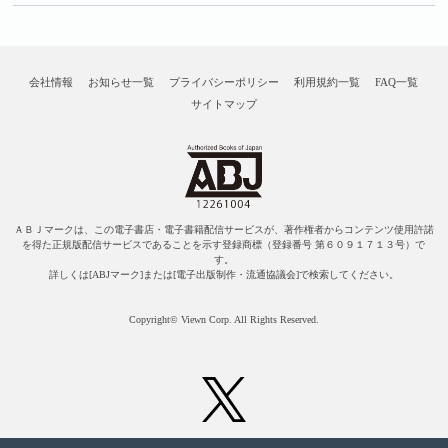
会社情報
お知らせ一覧
プライバシーポリシー
利用規約一覧
FAQ一覧
サイトマップ
ＡＢＪマークは、この電子書店・電子書籍配信サービスが、著作権者からコンテンツ使用許諾
を得た正規版配信サービスであることを示す登録商標（登録番号 第６０９１７１３号）で
す。
詳しくは[ABJマーク]または[電子出版制作・流通協議会]で検索してください。
Copyright© Viewn Corp. All Rights Reserved.