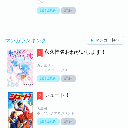
三栄
試し読み
詳細
マンガランキング
マンガ一覧へ
永久指名おねがいします！
カナエサト
シーモアコミックス
試し読み
詳細
シュート！
大島司
ボアソルチマネジメント
試し読み
詳細