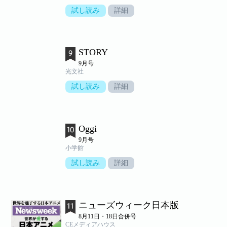
試し読み
詳細
STORY
9月号
光文社
試し読み
詳細
Oggi
9月号
小学館
試し読み
詳細
ニューズウィーク日本版
8月11日・18日合併号
CEメディアハウス