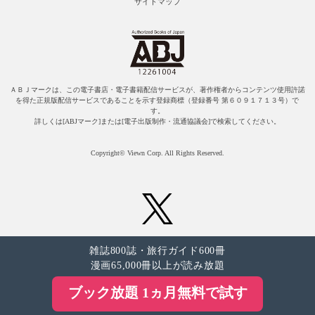
サイトマップ
ＡＢＪマークは、この電子書店・電子書籍配信サービスが、著作権者からコンテンツ使用許諾
を得た正規版配信サービスであることを示す登録商標（登録番号 第６０９１７１３号）で
す。
詳しくは[ABJマーク]または[電子出版制作・流通協議会]で検索してください。
Copyright© Viewn Corp. All Rights Reserved.
雑誌800誌・旅行ガイド600冊
漫画65,000冊以上が読み放題
ブック放題 1ヵ月無料で試す