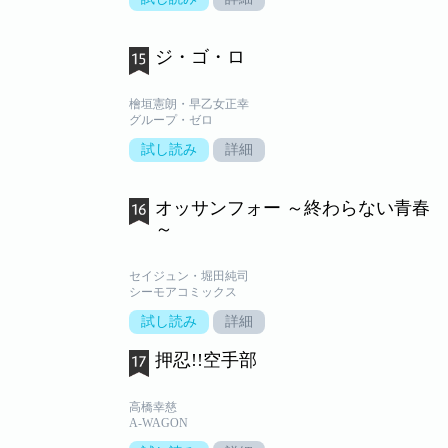
ジ・ゴ・ロ
檜垣憲朗・早乙女正幸
グループ・ゼロ
試し読み
詳細
オッサンフォー ～終わらない青春
～
セイジュン・堀田純司
シーモアコミックス
試し読み
詳細
押忍!!空手部
高橋幸慈
A-WAGON