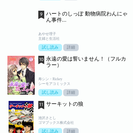
ハートのしっぽ 動物病院わんにゃ
ん事件...
あやせ理子
主婦と生活社
試し読み
詳細
永遠の愛は誓いません！（フルカ
ラー）
寿シン・Rickey
シーモアコミックス
試し読み
詳細
サーキットの狼
池沢さとし
ゴマブックス株式会社
試し読み
詳細