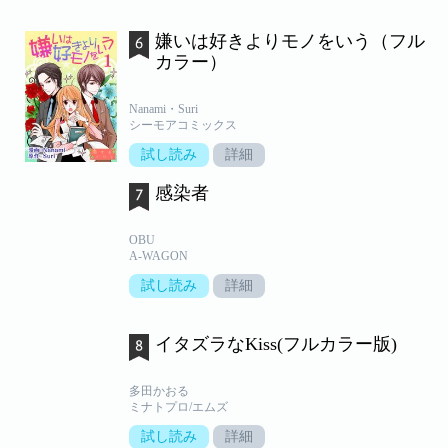
嫌いは好きよりモノをいう（フル
カラー）
Nanami・Suri
シーモアコミックス
試し読み
詳細
感染者
OBU
A-WAGON
試し読み
詳細
イタズラなKiss(フルカラー版)
多田かおる
ミナトプロ/エムズ
試し読み
詳細