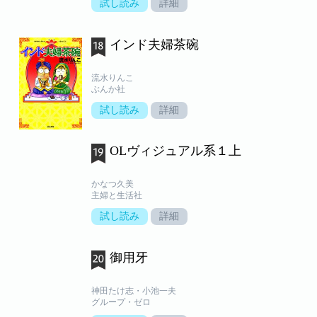
試し読み
詳細
インド夫婦茶碗
流水りんこ
ぶんか社
試し読み
詳細
OLヴィジュアル系１上
かなつ久美
主婦と生活社
試し読み
詳細
御用牙
神田たけ志・小池一夫
グループ・ゼロ