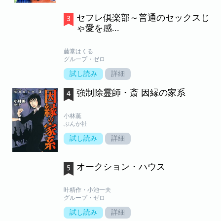
セフレ倶楽部～普通のセックスじ
ゃ愛を感...
藤堂はくる
グループ・ゼロ
試し読み
詳細
強制除霊師・斎 因縁の家系
小林薫
ぶんか社
試し読み
詳細
オークション・ハウス
叶精作・小池一夫
グループ・ゼロ
試し読み
詳細