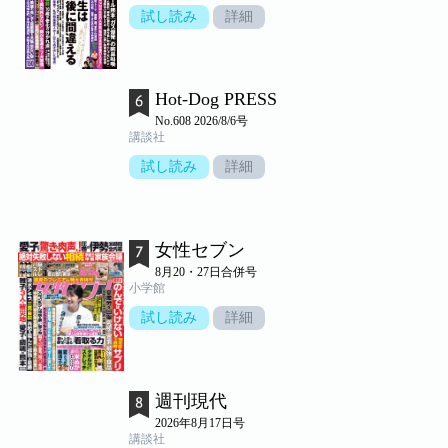
試し読み
詳細
Hot-Dog PRESS
No.608 2026/8/6号
講談社
試し読み
詳細
女性セブン
8月20・27日合併号
小学館
試し読み
詳細
週刊現代
2026年8月17日号
講談社