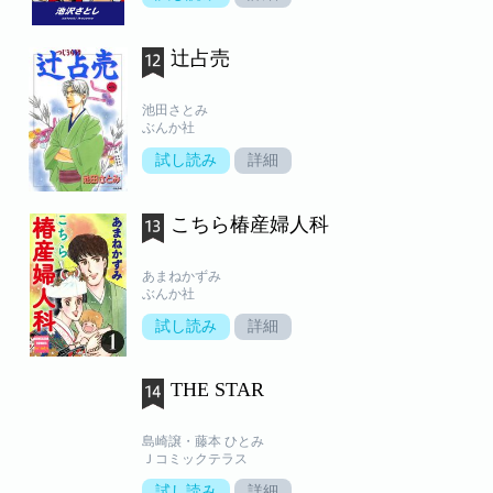
辻占売
池田さとみ
ぶんか社
試し読み
詳細
こちら椿産婦人科
あまねかずみ
ぶんか社
試し読み
詳細
THE STAR
島崎譲・藤本 ひとみ
Ｊコミックテラス
試し読み
詳細