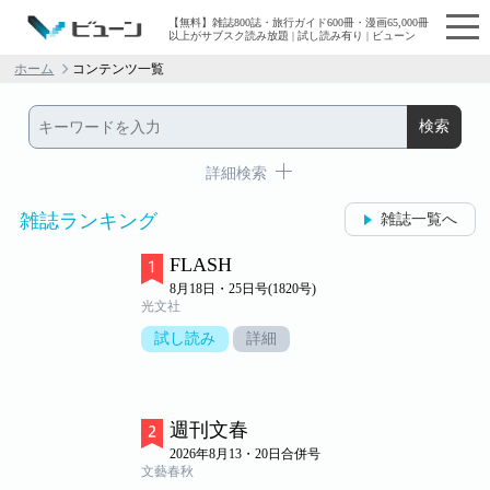
【無料】雑誌800誌・旅行ガイド600冊・漫画65,000冊
以上がサブスク読み放題 | 試し読み有り | ビューン
ホーム
コンテンツ一覧
詳細検索
雑誌ランキング
雑誌一覧へ
FLASH
8月18日・25日号(1820号)
光文社
試し読み
詳細
週刊文春
2026年8月13・20日合併号
文藝春秋