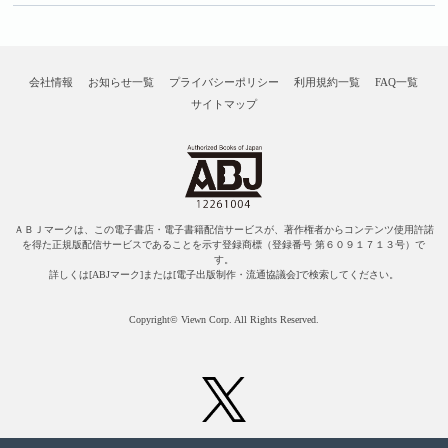
会社情報
お知らせ一覧
プライバシーポリシー
利用規約一覧
FAQ一覧
サイトマップ
ＡＢＪマークは、この電子書店・電子書籍配信サービスが、著作権者からコンテンツ使用許諾
を得た正規版配信サービスであることを示す登録商標（登録番号 第６０９１７１３号）で
す。
詳しくは[ABJマーク]または[電子出版制作・流通協議会]で検索してください。
Copyright© Viewn Corp. All Rights Reserved.