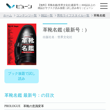
【無料】革靴名鑑(世界文化社)最新号 | | 800誌以上の
雑誌がサブスク読み放題 | 試し読み有り | ビューン
ホーム
コンテンツ一覧
雑誌一覧
男性ライフスタイル一覧
革靴名鑑
革靴名鑑 (最新号：)
出版社名：世界文化社
ブック放題で試し
読み
革靴名鑑 最新号：の目次
PROLOGUE 革靴の意識変革