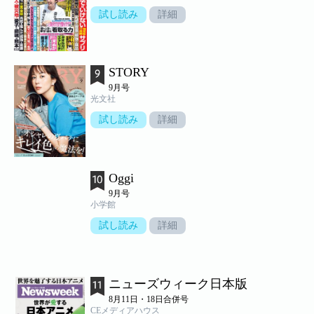
試し読み
詳細
STORY
9月号
光文社
試し読み
詳細
Oggi
9月号
小学館
試し読み
詳細
ニューズウィーク日本版
8月11日・18日合併号
CEメディアハウス