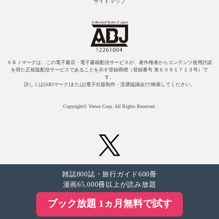
サイトマップ
ＡＢＪマークは、この電子書店・電子書籍配信サービスが、著作権者からコンテンツ使用許諾
を得た正規版配信サービスであることを示す登録商標（登録番号 第６０９１７１３号）で
す。
詳しくは[ABJマーク]または[電子出版制作・流通協議会]で検索してください。
Copyright© Viewn Corp. All Rights Reserved.
雑誌800誌・旅行ガイド600冊
漫画65,000冊以上が読み放題
ブック放題 1ヵ月無料で試す