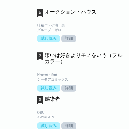
オークション・ハウス
叶精作・小池一夫
グループ・ゼロ
試し読み
詳細
嫌いは好きよりモノをいう（フル
カラー）
Nanami・Suri
シーモアコミックス
試し読み
詳細
感染者
OBU
A-WAGON
試し読み
詳細