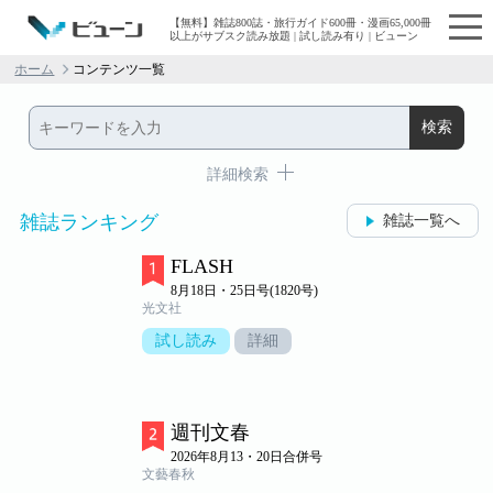
【無料】雑誌800誌・旅行ガイド600冊・漫画65,000冊
以上がサブスク読み放題 | 試し読み有り | ビューン
ホーム
コンテンツ一覧
詳細検索
雑誌ランキング
雑誌一覧へ
FLASH
8月18日・25日号(1820号)
光文社
試し読み
詳細
週刊文春
2026年8月13・20日合併号
文藝春秋