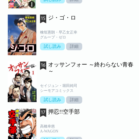
ジ・ゴ・ロ
檜垣憲朗・早乙女正幸
グループ・ゼロ
試し読み
詳細
オッサンフォー ～終わらない青春
～
セイジュン・堀田純司
シーモアコミックス
試し読み
詳細
押忍!!空手部
高橋幸慈
A-WAGON