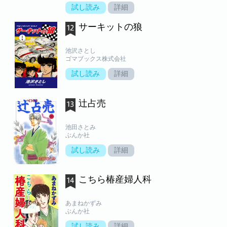
試し読み
詳細
サーキットの狼
池沢さとし
ゴマブックス株式会社
試し読み
詳細
辻占売
池田さとみ
ぶんか社
試し読み
詳細
こちら椿産婦人科
あまねかずみ
ぶんか社
試し読み
詳細