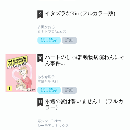
イタズラなKiss(フルカラー版)
多田かおる
ミナトプロ/エムズ
試し読み
詳細
ハートのしっぽ 動物病院わんにゃ
ん事件...
あやせ理子
主婦と生活社
試し読み
詳細
永遠の愛は誓いません！（フルカ
ラー）
寿シン・Rickey
シーモアコミックス