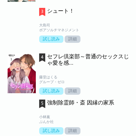
シュート！
大島司
ボアソルチマネジメント
試し読み
詳細
セフレ倶楽部～普通のセックスじ
ゃ愛を感...
藤堂はくる
グループ・ゼロ
試し読み
詳細
強制除霊師・斎 因縁の家系
小林薫
ぶんか社
試し読み
詳細