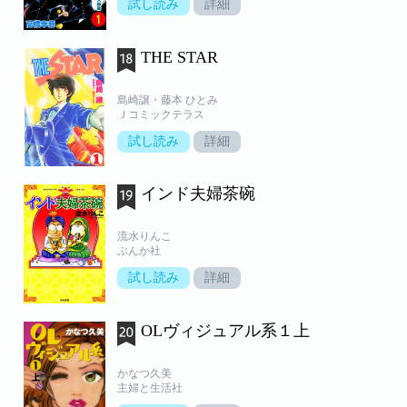
試し読み
詳細
THE STAR
島崎譲・藤本 ひとみ
Ｊコミックテラス
試し読み
詳細
インド夫婦茶碗
流水りんこ
ぶんか社
試し読み
詳細
OLヴィジュアル系１上
かなつ久美
主婦と生活社