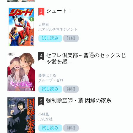
シュート！
大島司
ボアソルチマネジメント
試し読み
詳細
セフレ倶楽部～普通のセックスじ
ゃ愛を感...
藤堂はくる
グループ・ゼロ
試し読み
詳細
強制除霊師・斎 因縁の家系
小林薫
ぶんか社
試し読み
詳細