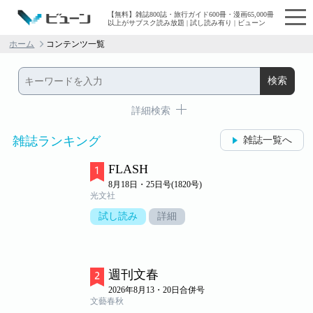
【無料】雑誌800誌・旅行ガイド600冊・漫画65,000冊
以上がサブスク読み放題 | 試し読み有り | ビューン
ホーム
コンテンツ一覧
詳細検索
雑誌ランキング
雑誌一覧へ
FLASH
8月18日・25日号(1820号)
光文社
試し読み
詳細
週刊文春
2026年8月13・20日合併号
文藝春秋