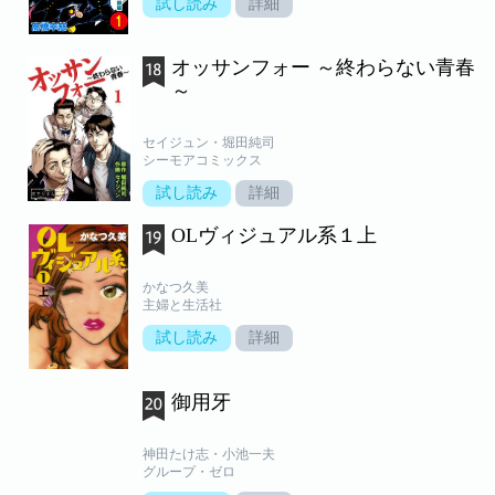
試し読み
詳細
オッサンフォー ～終わらない青春
～
セイジュン・堀田純司
シーモアコミックス
試し読み
詳細
OLヴィジュアル系１上
かなつ久美
主婦と生活社
試し読み
詳細
御用牙
神田たけ志・小池一夫
グループ・ゼロ