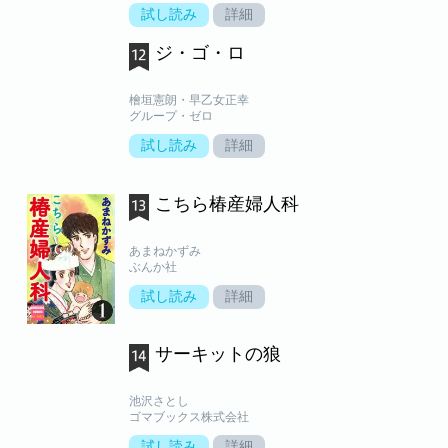
試し読み
詳細
ジ・ゴ・ロ
檜垣憲朗・早乙女正幸
グループ・ゼロ
試し読み
詳細
こちら椿産婦人科
あまねかずみ
ぶんか社
試し読み
詳細
サーキットの狼
池沢さとし
ゴマブックス株式会社
試し読み
詳細