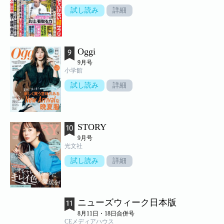
試し読み
詳細
Oggi
9月号
小学館
試し読み
詳細
STORY
9月号
光文社
試し読み
詳細
ニューズウィーク日本版
8月11日・18日合併号
CEメディアハウス