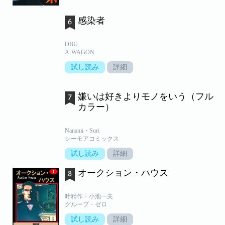
感染者
OBU
A-WAGON
試し読み
詳細
嫌いは好きよりモノをいう（フル
カラー）
Nanami・Suri
シーモアコミックス
試し読み
詳細
オークション・ハウス
叶精作・小池一夫
グループ・ゼロ
試し読み
詳細