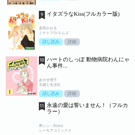
イタズラなKiss(フルカラー版)
多田かおる
ミナトプロ/エムズ
試し読み
詳細
ハートのしっぽ 動物病院わんにゃ
ん事件...
あやせ理子
主婦と生活社
試し読み
詳細
永遠の愛は誓いません！（フルカ
ラー）
寿シン・Rickey
シーモアコミックス