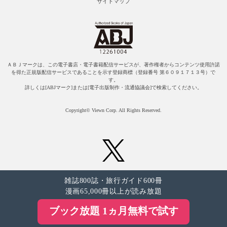
サイトマップ
ＡＢＪマークは、この電子書店・電子書籍配信サービスが、著作権者からコンテンツ使用許諾
を得た正規版配信サービスであることを示す登録商標（登録番号 第６０９１７１３号）で
す。
詳しくは[ABJマーク]または[電子出版制作・流通協議会]で検索してください。
Copyright© Viewn Corp. All Rights Reserved.
雑誌800誌・旅行ガイド600冊
漫画65,000冊以上が読み放題
ブック放題 1ヵ月無料で試す