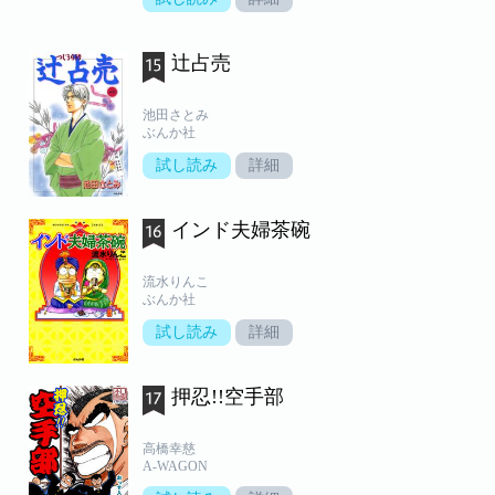
辻占売
池田さとみ
ぶんか社
試し読み
詳細
インド夫婦茶碗
流水りんこ
ぶんか社
試し読み
詳細
押忍!!空手部
高橋幸慈
A-WAGON