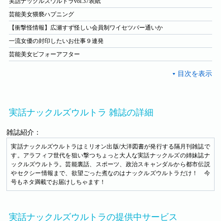
実話ナックルズウルトラvol.37表紙
芸能美女猥褻ハプニング
【衝撃怪情報】広瀬すず怪しい会員制ワイセツバー通いか
一流女優の封印したいお仕事９連発
芸能美女ビフォーアフター
実話ナックルズウルトラ 雑誌の詳細
雑誌紹介：
実話ナックルズウルトラはミリオン出版/大洋図書が発行する隔月刊雑誌で
す。アラフィフ世代を狙い撃つちょっと大人な実話ナックルズの姉妹誌ナ
ックルズウルトラ。芸能裏話、スポーツ、政治スキャンダルから都市伝説
やセクシー情報まで、欲望ごった煮なのはナックルズウルトラだけ！ 今
号もネタ満載でお届けしちゃます！
実話ナックルズウルトラの提供中サービス