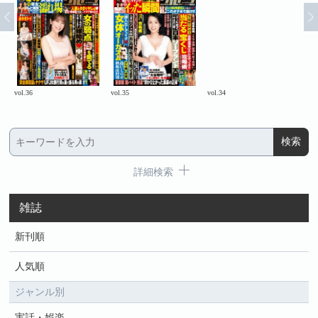
vol.36
vol.35
vol.34
vol.
詳細検索
雑誌
新刊順
人気順
ジャンル別
実話・娯楽