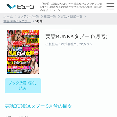
【無料】実話BUNKAタブー(株式会社コアマガジン) |
5月号 | 800誌以上の雑誌がサブスク読み放題 | 試し読
み有り | ビューン
ホーム
コンテンツ一覧
雑誌一覧
実話・娯楽一覧
実話BUNKAタブー
5月号
実話BUNKAタブー (5月号)
出版社名：株式会社コアマガジン
ブック放題で試し
読み
実話BUNKAタブー 5月号の目次