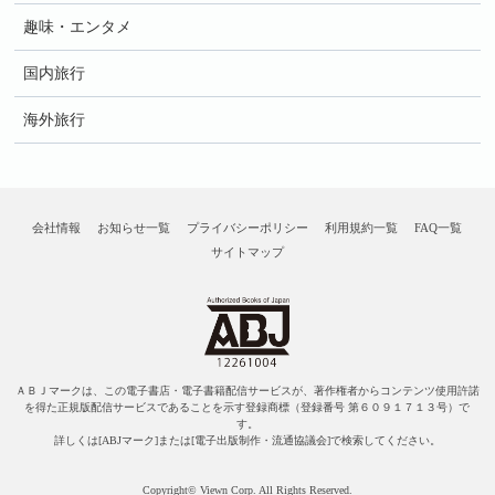
趣味・エンタメ
国内旅行
海外旅行
会社情報
お知らせ一覧
プライバシーポリシー
利用規約一覧
FAQ一覧
サイトマップ
ＡＢＪマークは、この電子書店・電子書籍配信サービスが、著作権者からコンテンツ使用許諾
を得た正規版配信サービスであることを示す登録商標（登録番号 第６０９１７１３号）で
す。
詳しくは[ABJマーク]または[電子出版制作・流通協議会]で検索してください。
Copyright© Viewn Corp. All Rights Reserved.