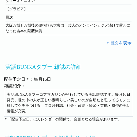
タブーオピニオン
【グラビア】
目次
大阪万博も万博後のIR構想も大失敗 芸人のオンラインカジノ漬けで露わに
なった吉本の隠蔽体質
実話BUNKAタブー 雑誌の詳細
配信予定日＊：毎月16日
雑誌紹介：
実話BUNKAタブーコアマガジンが発行している実話雑誌です。毎月16日
発売。世の中の人が正しい素晴らしい美しいのが自明だと思ってるモノに
対してケチをつける、プロ月刊誌。社会・政治・経済・芸能・風俗の実話
情報が充実。
＊「配信予定日」はカレンダーの関係で、変更となる場合があります。