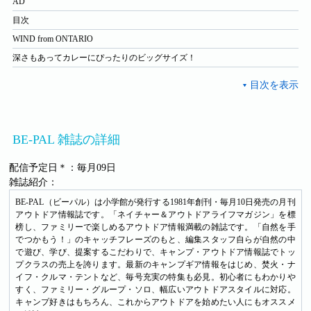
AD
目次
WIND from ONTARIO
深さもあってカレーにぴったりのビッグサイズ！
BE-PAL 雑誌の詳細
配信予定日＊：毎月09日
雑誌紹介：
BE-PAL（ビーパル）は小学館が発行する1981年創刊・毎月10日発売の月刊
アウトドア情報誌です。「ネイチャー＆アウトドアライフマガジン」を標
榜し、ファミリーで楽しめるアウトドア情報満載の雑誌です。「自然を手
でつかもう！」のキャッチフレーズのもと、編集スタッフ自らが自然の中
で遊び、学び、提案するこだわりで、キャンプ・アウトドア情報誌でトッ
プクラスの売上を誇ります。最新のキャンプギア情報をはじめ、焚火・ナ
イフ・クルマ・テントなど、毎号充実の特集も必見。初心者にもわかりや
すく、ファミリー・グループ・ソロ、幅広いアウトドアスタイルに対応。
キャンプ好きはもちろん、これからアウトドアを始めたい人にもオススメ