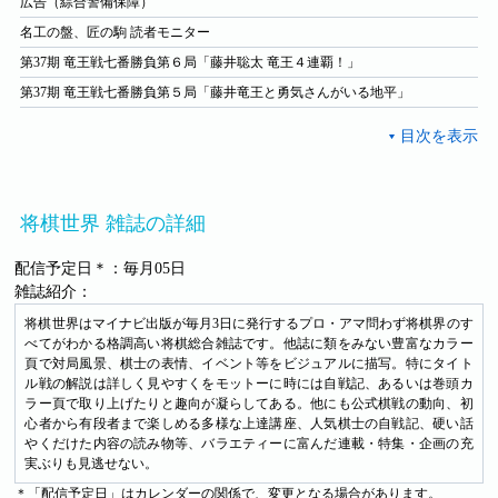
広告（綜合警備保障）
名工の盤、匠の駒 読者モニター
第37期 竜王戦七番勝負第６局「藤井聡太 竜王４連覇！」
第37期 竜王戦七番勝負第５局「藤井竜王と勇気さんがいる地平」
将棋世界 雑誌の詳細
配信予定日＊：毎月05日
雑誌紹介：
将棋世界はマイナビ出版が毎月3日に発行するプロ・アマ問わず将棋界のす
べてがわかる格調高い将棋総合雑誌です。他誌に類をみない豊富なカラー
頁で対局風景、棋士の表情、イベント等をビジュアルに描写。特にタイト
ル戦の解説は詳しく見やすくをモットーに時には自戦記、あるいは巻頭カ
ラー頁で取り上げたりと趣向が凝らしてある。他にも公式棋戦の動向、初
心者から有段者まで楽しめる多様な上達講座、人気棋士の自戦記、硬い話
やくだけた内容の読み物等、バラエティーに富んだ連載・特集・企画の充
実ぶりも見逃せない。
＊「配信予定日」はカレンダーの関係で、変更となる場合があります。