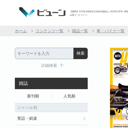
【無料】WITH HARLEY(内外出版社) | 2025年2月号 
み有り | ビューン
ホーム
コンテンツ一覧
雑誌一覧
車・バイク一覧
詳細検索
雑誌
新刊順
人気順
ジャンル別
実話・娯楽