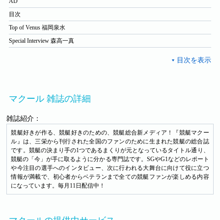
AD
目次
Top of Venus 福岡泉水
Special Interview 森高一真
マクール 雑誌の詳細
雑誌紹介：
競艇好きが作る、競艇好きのための、競艇総合新メディア！『競艇マクー
ル』は、三栄から刊行された全国のファンのために生まれた競艇の総合誌
です。競艇の決まり手の1つであるまくりが元となっているタイトル通り、
競艇の「今」が手に取るように分かる専門誌です。SGやG1などのレポート
や今注目の選手へのインタビュー、次に行われる大舞台に向けて役に立つ
情報が満載で、初心者からベテランまで全ての競艇ファンが楽しめる内容
になっています。毎月11日配信中！