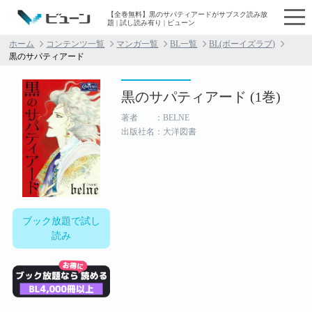
【全巻無料】黒のサパティアードがサブスク読み放
題 | 試し読み有り | ビューン
ホーム
コンテンツ一覧
マンガ一覧
BL一覧
BL(ボーイズラブ)
黒のサパティアード
黒のサパティアード (1巻)
著者 ：BELNE
出版社名：大洋図書
ブック放題で試し
読み