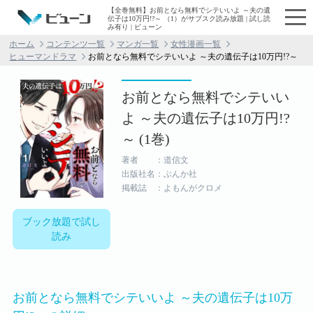
【全巻無料】お前となら無料でシテいいよ ～夫の遺
伝子は10万円!?～ （1）がサブスク読み放題 | 試し読
み有り | ビューン
ホーム
コンテンツ一覧
マンガ一覧
女性漫画一覧
ヒューマンドラマ
お前となら無料でシテいいよ ～夫の遺伝子は10万円!?～
お前となら無料でシテいい
よ ～夫の遺伝子は10万円!?
～ (1巻)
著者 ：道信文
出版社名：ぶんか社
掲載誌 ：よもんがクロメ
ブック放題で試し
読み
お前となら無料でシテいいよ ～夫の遺伝子は10万