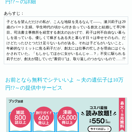
円!?～の詳細
あらすじ：
子どもを望んだだけの私が、こんな地獄を見るなんて――。瀬川莉子は29
歳のパート主婦。学生時代の頃から付き合っている創太と結婚して早2年
目。司法書士事務所を経営する創太のおかげで、莉子は何不自由ない暮ら
しを送っている。優しくて稼ぎもある夫と暮らす日々は幸せそのもの。だ
けどたったひとつだけ足りないものがある。それは子どもがいないこと。
年齢的なリミットに焦る莉子だが、創太には仕事の忙しさを理由にはぐら
かされていた。「もしかしてほかに女がいるんじゃ…？」不安に駆られる
莉子だが、創太が隠していた“裏切り”は、取り返しのつかないもので……!?
お前となら無料でシテいいよ ～夫の遺伝子は10万
円!?～の提供中サービス