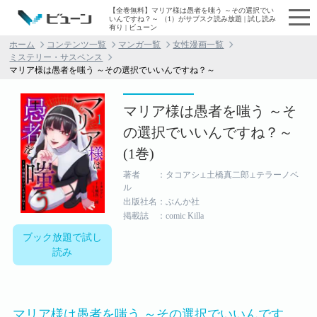
【全巻無料】マリア様は愚者を嗤う ～その選択でい
いんですね？～ （1）がサブスク読み放題 | 試し読み
有り | ビューン
ホーム
コンテンツ一覧
マンガ一覧
女性漫画一覧
ミステリー・サスペンス
マリア様は愚者を嗤う ～その選択でいいんですね？～
マリア様は愚者を嗤う ～そ
の選択でいいんですね？～
(1巻)
著者 ：タコアシ⊥土橋真二郎⊥テラーノベ
ル
出版社名：ぶんか社
掲載誌 ：comic Killa
ブック放題で試し
読み
マリア様は愚者を嗤う ～その選択でいいんです