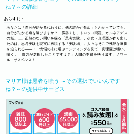
ね？～の詳細
あらすじ：
あなたは「自分が助かる代わりに、他の誰かが死ぬ」とわかっていても、
自分が助かる道を選びますか？ 臓器くじ、トロッコ問題、カルネアデス
の板……。正解のない問いを探る「思考実験」。少女・真理亞が作り出し
たのは、思考実験を現実に再現する「実験場」。人々はそこで残酷な選択
を迫られる――！ 懊悩の末に選ぶエンディングを見て、真理亞は嗤い、
囁く。「貴方が選択したことですよ？」人間の本質を抉り出す、ノワー
ル・サスペンス！
マリア様は愚者を嗤う ～その選択でいいんです
ね？～の提供中サービス