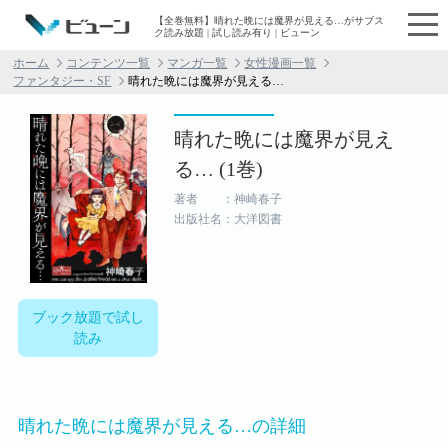
【全巻無料】晴れた晩には魔界が見える…がサブス
ク読み放題 | 試し読み有り | ビューン
ホーム
コンテンツ一覧
マンガ一覧
女性漫画一覧
ファンタジー・SF
晴れた晩には魔界が見える…
晴れた晩には魔界が見え
る… (1巻)
著者 ：神崎春子
出版社名：大洋図書
ブック放題で試し
読み
晴れた晩には魔界が見える…の詳細