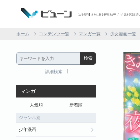
【全巻無料】きみに贈る夜明けがサブスク読み放題 | 試し
ホーム
コンテンツ一覧
マンガ一覧
少女漫画一覧
詳細検索
マンガ
人気順
新着順
ジャンル別
少年漫画