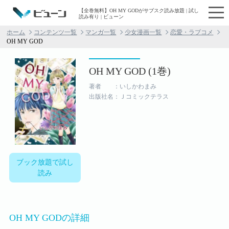
【全巻無料】OH MY GODがサブスク読み放題 | 試し
読み有り | ビューン
ホーム
コンテンツ一覧
マンガ一覧
少女漫画一覧
恋愛・ラブコメ
OH MY GOD
OH MY GOD (1巻)
著者 ：いしかわまみ
出版社名：Ｊコミックテラス
ブック放題で試し
読み
OH MY GODの詳細