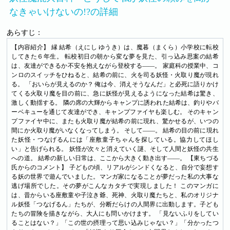
なきゃいけないの!?の詳細
あらすじ：
【内容紹介】 縁 結希（えにし ゆうき）は、魔暮（まくら）小学校に転校
してきた６年生。 転校初日の朝から変な夢を見た、引っ込み思案の結希
は、友達ができるか不安を抱えながら登校する――。 家庭科の授業中、コ
ンロのスイッチをひねると、結希の前に、火を司る妖怪・火取り魔が現れ
る。 「おいらが見えるのか？ 俺は今、消えそうなんだ」と必死に語りかけ
てくる火取り魔を目の前に、急に妖怪が見えるようになった結希は驚き、
激しく動揺する。 隣の席の大輝からキャンプに誘われた結希は、釣りやバ
ーベキューを通じて友達ができ、キャンプファイヤも楽しむ。 そのキャン
プファイヤ中に、またも火取り魔が結希の前に現れ、驚かせるが、いつの
間にか火取り魔がいなくなってしまう。 そして――。 結希の目の前に現れ
た妖怪・つなげるんには「座敷童子ちゃんを探している。協力してほし
い」と告げられる。 妖怪が次々と消えていく謎、そして人間と妖怪の共生
への道。 結希の新しい日常は、ここから大きく動き出す――。 【東ちづる
氏からのコメント】 子どもの頃、リアルがシンドくなると、自分で妄想す
る妖の世界で遊んでいました。マンガ家になることが夢だった私の大事な
逃げ場所でした。その夢がこんなカタチで実現しました！ このマンガに
は、昔からいる座敷童や子泣き爺、死神、火取り魔たちと、私のオリジナ
ル妖怪「つなげるん」たちが、分断だらけの人間界に出動します。子ども
たちの冒険を描きながら、大人にも問いかけます。 「見ないふりをしてい
ることはない？」「この世の摂理って思い込みじゃない？」「分かったつ