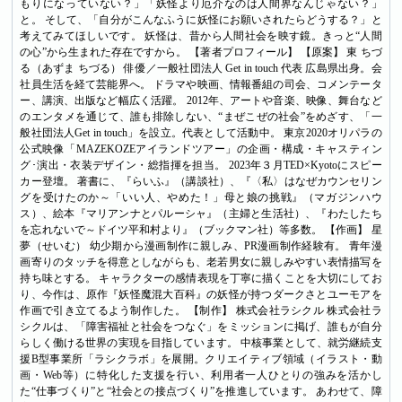
もりになっていない？」「妖怪より厄介なのは人間界なんじゃない？」
と。 そして、「自分がこんなふうに妖怪にお願いされたらどうする？」と
考えてみてほしいです。 妖怪は、昔から人間社会を映す鏡。きっと“人間
の心”から生まれた存在ですから。 【著者プロフィール】 【原案】 東 ちづ
る（あずま ちづる） 俳優／一般社団法人 Get in touch 代表 広島県出身。会
社員生活を経て芸能界へ。 ドラマや映画、情報番組の司会、コメンテータ
ー、講演、出版など幅広く活躍。 2012年、アートや音楽、映像、舞台など
のエンタメを通じて、誰も排除しない、“まぜこぜの社会”をめざす、「一
般社団法人Get in touch」を設立。代表として活動中。 東京2020オリパラの
公式映像「MAZEKOZEアイランドツアー」の企画・構成・キャスティン
グ･演出・衣装デザイン・総指揮を担当。 2023年３月TED×Kyotoにスピー
カー登壇。 著書に、『らいふ』（講談社）、『〈私〉はなぜカウンセリン
グを受けたのか～「いい人、やめた！」母と娘の挑戦』（マガジンハウ
ス）、絵本『マリアンナとパルーシャ』（主婦と生活社）、『わたしたち
を忘れないで～ドイツ平和村より』（ブックマン社）等多数。 【作画】 星
夢（せいむ） 幼少期から漫画制作に親しみ、PR漫画制作経験有。 青年漫
画寄りのタッチを得意としながらも、老若男女に親しみやすい表情描写を
持ち味とする。 キャラクターの感情表現を丁寧に描くことを大切にしてお
り、今作は、原作『妖怪魔混大百科』の妖怪が持つダークさとユーモアを
作画で引き立てるよう制作した。 【制作】 株式会社ラシクル 株式会社ラ
シクルは、「障害福祉と社会をつなぐ」をミッションに掲げ、誰もが自分
らしく働ける世界の実現を目指しています。 中核事業として、就労継続支
援B型事業所「ラシクラボ」を展開。クリエイティブ領域（イラスト・動
画・Web等）に特化した支援を行い、利用者一人ひとりの強みを活かし
た“仕事づくり”と“社会との接点づくり”を推進しています。 あわせて、障