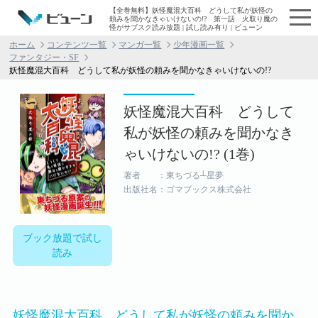
【全巻無料】妖怪魔混大百科 どうして私が妖怪の
頼みを聞かなきゃいけないの!? 第一話 火取り魔の
怪がサブスク読み放題 | 試し読み有り | ビューン
ホーム
コンテンツ一覧
マンガ一覧
少年漫画一覧
ファンタジー・SF
妖怪魔混大百科 どうして私が妖怪の頼みを聞かなきゃいけないの!?
妖怪魔混大百科 どうして
私が妖怪の頼みを聞かなき
ゃいけないの!? (1巻)
著者 ：東ちづる┴星夢
出版社名：ゴマブックス株式会社
ブック放題で試し
読み
妖怪魔混大百科 どうして私が妖怪の頼みを聞か