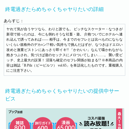
終電過ぎたらめちゃくちゃヤりたいの詳細
あらすじ：
ヤれて気が合うヤツなら、わりと誰でも。 ビッチなスケーター・なつきが
新宿で拾ったのは、今にも倒れそうな社畜・遊。 介抱ついでにホテルへ連
れ込んで誘ってみれば―― 相手は、今までのセフレとは比べものにならな
いくらい規格外のデカ○ン!? 軽い気持ちで挑んだはずが、なつきはドエロい
攻めと激重ピストンにあっさり即イキ!! 「かわいい」なんて囁かれながら
抱きつぶされ、気づけば遊のセックスにメロついてしまい……。 襲い受ビ
ッチ、史上最大の誤算！ 沼落ち確定のセフレ関係が始まる!? ※本商品の内
容は雑誌「B.Pilz（ビーピルツ） vol.65」を単話化したものです。重複購入
にご注意下さい。
終電過ぎたらめちゃくちゃヤりたいの提供中サー
ビス