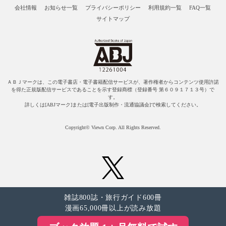
会社情報
お知らせ一覧
プライバシーポリシー
利用規約一覧
FAQ一覧
サイトマップ
ＡＢＪマークは、この電子書店・電子書籍配信サービスが、著作権者からコンテンツ使用許諾
を得た正規版配信サービスであることを示す登録商標（登録番号 第６０９１７１３号）で
す。
詳しくは[ABJマーク]または[電子出版制作・流通協議会]で検索してください。
Copyright© Viewn Corp. All Rights Reserved.
雑誌800誌・旅行ガイド600冊
漫画65,000冊以上が読み放題