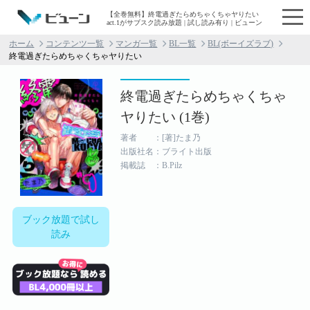
【全巻無料】終電過ぎたらめちゃくちゃヤりたい
act.1がサブスク読み放題 | 試し読み有り | ビューン
ホーム
コンテンツ一覧
マンガ一覧
BL一覧
BL(ボーイズラブ)
終電過ぎたらめちゃくちゃヤりたい
終電過ぎたらめちゃくちゃ
ヤりたい (1巻)
著者 ：[著]たま乃
出版社名：ブライト出版
掲載誌 ：B.Pilz
ブック放題で試し
読み